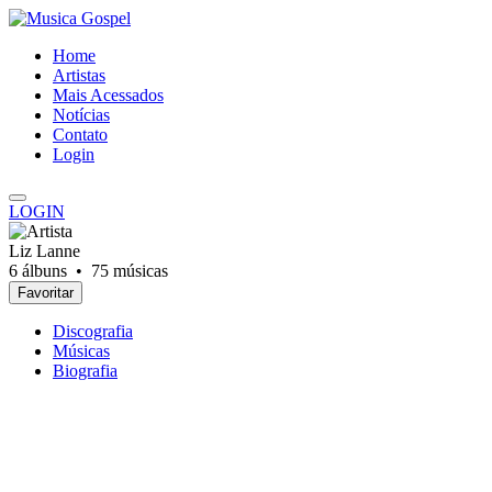
Home
Artistas
Mais Acessados
Notícias
Contato
Login
LOGIN
Liz Lanne
6 álbuns •
75 músicas
Favoritar
Discografia
Músicas
Biografia