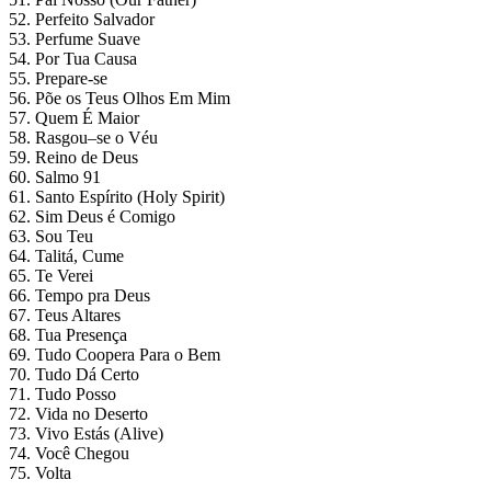
52. Perfeito Salvador
53. Perfume Suave
54. Por Tua Causa
55. Prepare-se
56. Põe os Teus Olhos Em Mim
57. Quem É Maior
58. Rasgou–se o Véu
59. Reino de Deus
60. Salmo 91
61. Santo Espírito (Holy Spirit)
62. Sim Deus é Comigo
63. Sou Teu
64. Talitá, Cume
65. Te Verei
66. Tempo pra Deus
67. Teus Altares
68. Tua Presença
69. Tudo Coopera Para o Bem
70. Tudo Dá Certo
71. Tudo Posso
72. Vida no Deserto
73. Vivo Estás (Alive)
74. Você Chegou
75. Volta