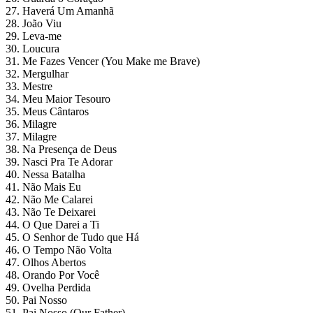
27. Haverá Um Amanhã
28. João Viu
29. Leva-me
30. Loucura
31. Me Fazes Vencer (You Make me Brave)
32. Mergulhar
33. Mestre
34. Meu Maior Tesouro
35. Meus Cântaros
36. Milagre
37. Milagre
38. Na Presença de Deus
39. Nasci Pra Te Adorar
40. Nessa Batalha
41. Não Mais Eu
42. Não Me Calarei
43. Não Te Deixarei
44. O Que Darei a Ti
45. O Senhor de Tudo que Há
46. O Tempo Não Volta
47. Olhos Abertos
48. Orando Por Você
49. Ovelha Perdida
50. Pai Nosso
51. Pai Nosso (Our Father)